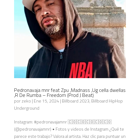
Pedronavaja mnr feat Zpu ,Madnass ,Ug cella dwellas
,R De Rumba – Freedom (Prod J Beat)
por
zeko
|
Ene 15, 2024
|
Billboard 2023
,
Billboard HipHop
Underground
Instagram: #pedronavajamnr 🇨🇴🇨🇴🇨🇴🇨🇴🇨🇴
(@pedronavajamnr) • Fotos y videos de Instagram ¿Qué te
parece este trabajo? Valora al artista. Haz clic para puntuar un