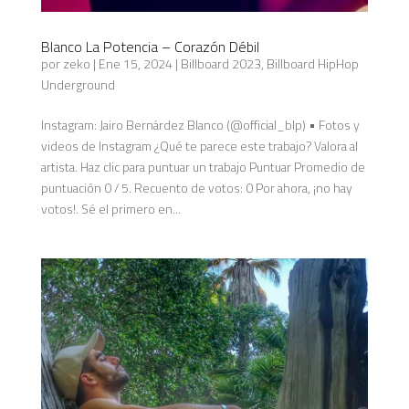
Blanco La Potencia – Corazón Débil
por
zeko
|
Ene 15, 2024
|
Billboard 2023
,
Billboard HipHop
Underground
Instagram: Jairo Bernárdez Blanco (@official_blp) • Fotos y
videos de Instagram ¿Qué te parece este trabajo? Valora al
artista. Haz clic para puntuar un trabajo Puntuar Promedio de
puntuación 0 / 5. Recuento de votos: 0 Por ahora, ¡no hay
votos!. Sé el primero en...