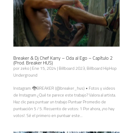
Breaker & Dj Chef Karry – Oda al Ego – Capítulo 2
(Prod. Breaker HUS)
por
zeko
|
Ene 15, 2024
|
Billboard 2023
,
Billboard HipHop
Underground
Instagram: 🐉BREAKER (@breaker_hus) • Fotos y videos
de Instagram ¿Qué te parece este trabajo? Valora al artista.
Haz clic para puntuar un trabajo Puntuar Promedio de
puntuación 5 / 5. Recuento de votos: 1 Por ahora, ¡no hay
votos!. Sé el primero en puntuar este...