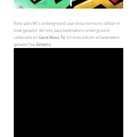
Reto para MCs underground cuya única norma es utilizar el
beat ganador del reto para beatmakers underground
celebrado en
Garra Music TV
. En esta edición el beatmaker
ganador fue
Zamarro
.