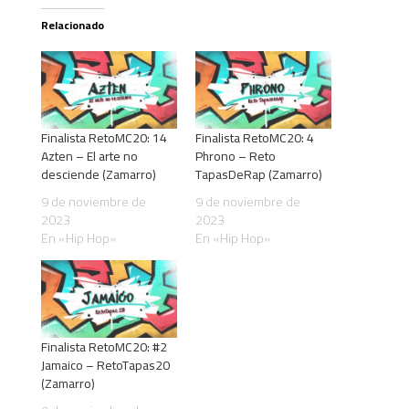
Relacionado
Finalista RetoMC20: 14
Finalista RetoMC20: 4
Azten – El arte no
Phrono – Reto
desciende (Zamarro)
TapasDeRap (Zamarro)
9 de noviembre de
9 de noviembre de
2023
2023
En «Hip Hop»
En «Hip Hop»
Finalista RetoMC20: #2
Jamaico – RetoTapas20
(Zamarro)