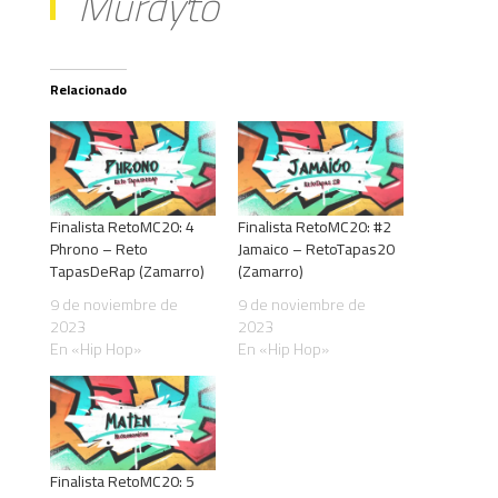
Murdyto
Relacionado
Finalista RetoMC20: 4
Finalista RetoMC20: #2
Phrono – Reto
Jamaico – RetoTapas20
TapasDeRap (Zamarro)
(Zamarro)
9 de noviembre de
9 de noviembre de
2023
2023
En «Hip Hop»
En «Hip Hop»
Finalista RetoMC20: 5