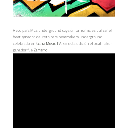
Reto para MCs underground cuya única norma es utilizar el
beat ganador del reto para beatmakers underground
celebrado en
Garra Music TV
. En esta edición el beatmaker
ganador fue
Zamarro
.