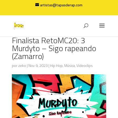
artistas@tapasderap.com
Finalista RetoMC20: 3
Murdyto – Sigo rapeando
(Zamarro)
por
zeko
|
Nov 9, 2023
|
Hip Hop
,
Música
,
Videoclips