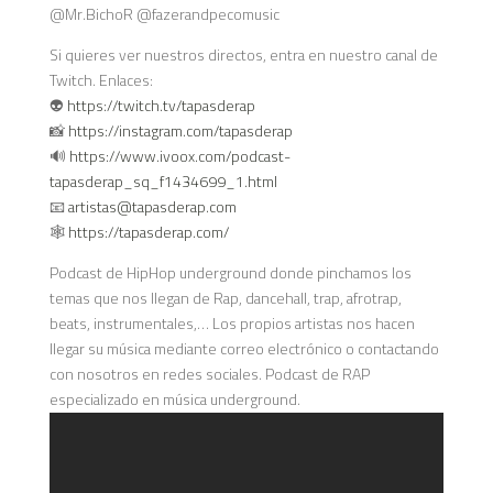
@Mr.BichoR @fazerandpecomusic
Si quieres ver nuestros directos, entra en nuestro canal de
Twitch. Enlaces:
👽
https://twitch.tv/tapasderap
📸
https://instagram.com/tapasderap
🔊
https://www.ivoox.com/podcast-
tapasderap_sq_f1434699_1.html
📧
artistas@tapasderap.com
🕸️
https://tapasderap.com/
Podcast de HipHop underground donde pinchamos los
temas que nos llegan de Rap, dancehall, trap, afrotrap,
beats, instrumentales,… Los propios artistas nos hacen
llegar su música mediante correo electrónico o contactando
con nosotros en redes sociales. Podcast de RAP
especializado en música underground.