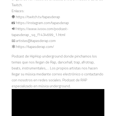
Twitch.
Enlaces:
👽 https://twitch.tv/tapasderap
📸 https://instagram.com/tapasderap
🔊 https://www.ivoox.com/podcast-
tapasderap_sq_f1434699_1.html
📧 artistas@tapasderap.com
🕸️ https://tapasderap.com/
Podcast de HipHop underground donde pinchamos los
temas que nos llegan de Rap, dancehall, trap, afrotrap,
beats, instrumentales,… Los propios artistas nos hacen
llegar su música mediante correo electrónico o contactando
con nosotros en redes sociales. Podcast de RAP
especializado en música underground.