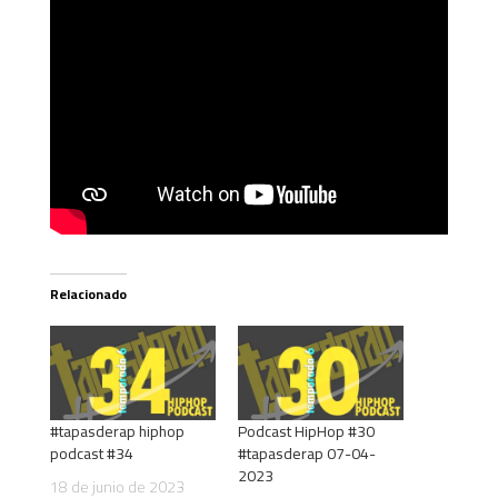
Relacionado
#tapasderap hiphop
Podcast HipHop #30
podcast #34
#tapasderap 07-04-
2023
18 de junio de 2023