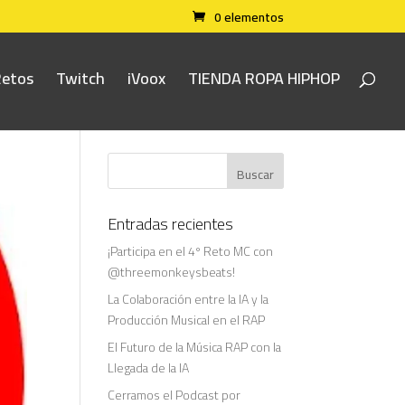
0 elementos
Retos
Twitch
iVoox
TIENDA ROPA HIPHOP
Entradas recientes
¡Participa en el 4º Reto MC con
@threemonkeysbeats!
La Colaboración entre la IA y la
Producción Musical en el RAP
El Futuro de la Música RAP con la
Llegada de la IA
Cerramos el Podcast por