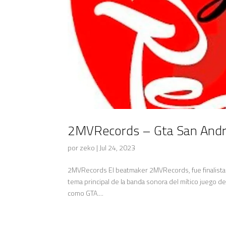
2MVRecords – Gta San And
por
zeko
|
Jul 24, 2023
2MVRecords El beatmaker 2MVRecords, fue finalista 
tema principal de la banda sonora del mítico juego
como GTA....