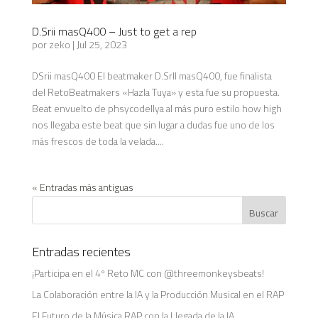
D.Srii masQ400 – Just to get a rep
por
zeko
|
Jul 25, 2023
DSrii masQ400 El beatmaker D.Srll masQ400, fue finalista
del RetoBeatmakers «Hazla Tuya» y esta fue su propuesta.
Beat envuelto de phsycodellya al más puro estilo how high
nos llegaba este beat que sin lugar a dudas fue uno de los
más frescos de toda la velada....
« Entradas más antiguas
Entradas recientes
¡Participa en el 4º Reto MC con @threemonkeysbeats!
La Colaboración entre la IA y la Producción Musical en el RAP
El Futuro de la Música RAP con la Llegada de la IA