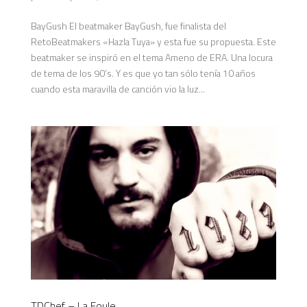
BayGush El beatmaker BayGush, fue finalista del
RetoBeatmakers «Hazla Tuya» y esta fue su propuesta. Este
beatmaker se inspiró en el tema Ameno de ERA. Una locura
de tema de los 90’s. Y es que yo tan sólo tenía 10 años
cuando esta maravilla de canción vio la luz...
TDChef – La Foule