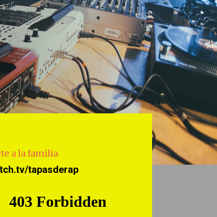
te a la familia
tch.tv/tapasderap