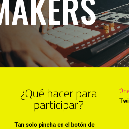
MAKERS
¿Qué hacer para
Úne
participar?
Twi
Tan solo pincha en el botón de