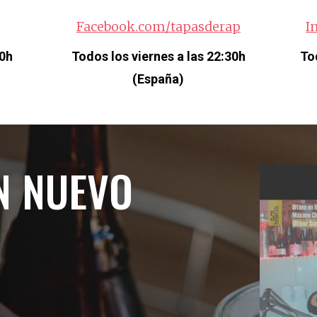
Facebook.com/tapasderap
I
30h
Todos los viernes a las 22:30h
To
(España)
N NUEVO