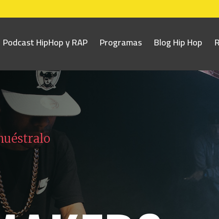
Podcast HipHop y RAP
Programas
Blog Hip Hop
muéstralo