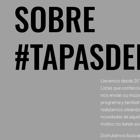
SOBRE
#TAPASDE
Llevamos desde 2017
Listas que confecci
nos envían su músi
programa y también 
realizamos oteando e
novedades de aquell
motivo no tienen ec
Disfrutamos busca