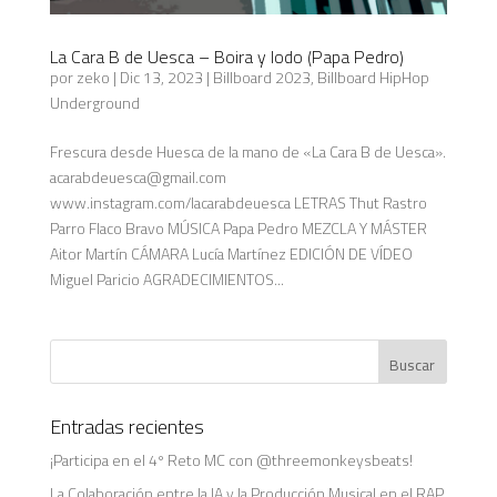
La Cara B de Uesca – Boira y lodo (Papa Pedro)
por
zeko
|
Dic 13, 2023
|
Billboard 2023
,
Billboard HipHop
Underground
Frescura desde Huesca de la mano de «La Cara B de Uesca».
acarabdeuesca@gmail.com
www.instagram.com/lacarabdeuesca LETRAS Thut Rastro
Parro Flaco Bravo MÚSICA Papa Pedro MEZCLA Y MÁSTER
Aitor Martín CÁMARA Lucía Martínez EDICIÓN DE VÍDEO
Miguel Paricio AGRADECIMIENTOS...
Entradas recientes
¡Participa en el 4º Reto MC con @threemonkeysbeats!
La Colaboración entre la IA y la Producción Musical en el RAP