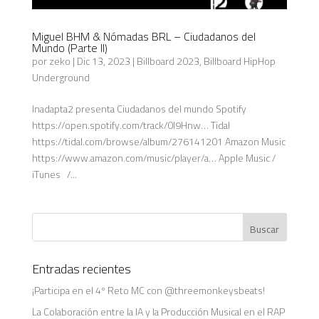
Miguel BHM & Nómadas BRL – Ciudadanos del
Mundo (Parte II)
por
zeko
|
Dic 13, 2023
|
Billboard 2023
,
Billboard HipHop
Underground
Inadapta2 presenta Ciudadanos del mundo Spotify
https://open.spotify.com/track/0I9Hnw… Tidal
https://tidal.com/browse/album/276141201 Amazon Music
https://www.amazon.com/music/player/a… Apple Music /
iTunes /...
Entradas recientes
¡Participa en el 4º Reto MC con @threemonkeysbeats!
La Colaboración entre la IA y la Producción Musical en el RAP