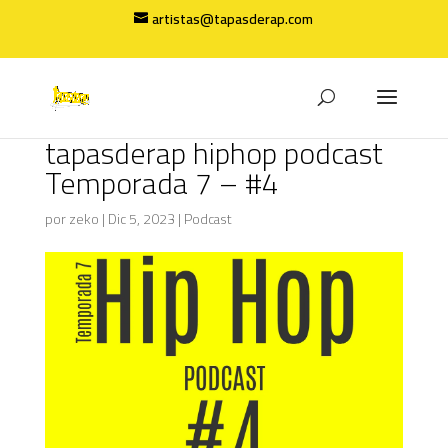
artistas@tapasderap.com
tapasderap hiphop podcast
Temporada 7 – #4
por
zeko
|
Dic 5, 2023
|
Podcast