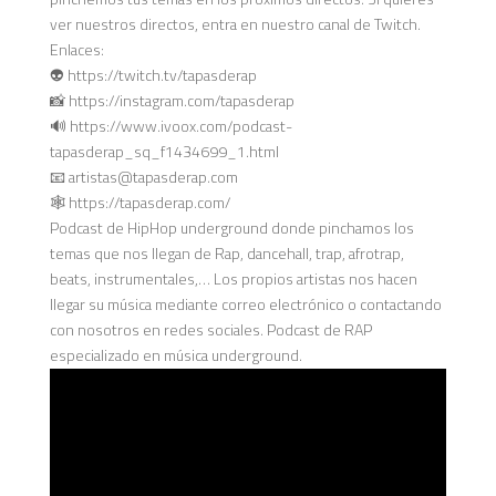
ver nuestros directos, entra en nuestro canal de Twitch.
Enlaces:
👽 https://twitch.tv/tapasderap
📸 https://instagram.com/tapasderap
🔊 https://www.ivoox.com/podcast-
tapasderap_sq_f1434699_1.html
📧 artistas@tapasderap.com
🕸️ https://tapasderap.com/
Podcast de HipHop underground donde pinchamos los
temas que nos llegan de Rap, dancehall, trap, afrotrap,
beats, instrumentales,… Los propios artistas nos hacen
llegar su música mediante correo electrónico o contactando
con nosotros en redes sociales. Podcast de RAP
especializado en música underground.